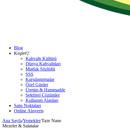
Blog
Keşfet
▽
Kahvaltı Kültürü
Dünya Kahvaltıları
Mutfak Sözlüğü
SSS
Karşılaştırmalar
Özel Günler
Üretim & Hammadde
Sektörel Çözümler
Kullanım Alanları
Satış Noktaları
Online Alışveriş
Ana Sayfa
/
Yemekler
/
Taze Nane
Mezeler & Salatalar