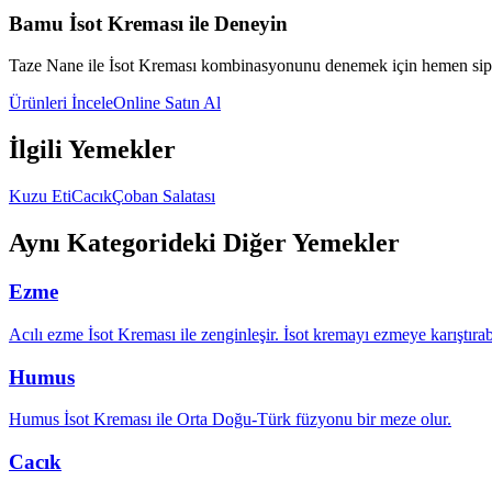
Bamu İsot Kreması ile Deneyin
Taze Nane
ile İsot Kreması kombinasyonunu denemek için hemen sipa
Ürünleri İncele
Online Satın Al
İlgili Yemekler
Kuzu Eti
Cacık
Çoban Salatası
Aynı Kategorideki Diğer Yemekler
Ezme
Acılı ezme İsot Kreması ile zenginleşir. İsot kremayı ezmeye karıştırabi
Humus
Humus İsot Kreması ile Orta Doğu-Türk füzyonu bir meze olur.
Cacık