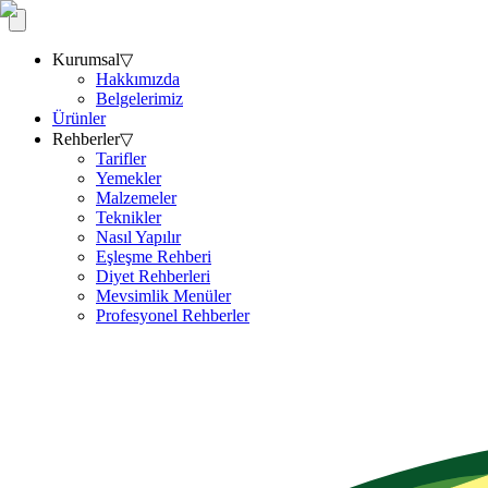
Kurumsal
▽
Hakkımızda
Belgelerimiz
Ürünler
Rehberler
▽
Tarifler
Yemekler
Malzemeler
Teknikler
Nasıl Yapılır
Eşleşme Rehberi
Diyet Rehberleri
Mevsimlik Menüler
Profesyonel Rehberler