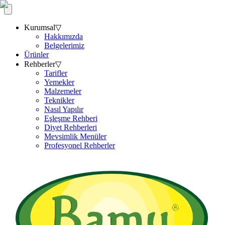
Kurumsal
▽
Hakkımızda
Belgelerimiz
Ürünler
Rehberler
▽
Tarifler
Yemekler
Malzemeler
Teknikler
Nasıl Yapılır
Eşleşme Rehberi
Diyet Rehberleri
Mevsimlik Menüler
Profesyonel Rehberler