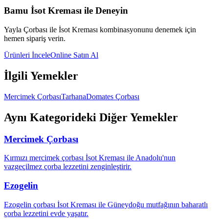
Bamu İsot Kreması ile Deneyin
Yayla Çorbası
ile İsot Kreması kombinasyonunu denemek için
hemen sipariş verin.
Ürünleri İncele
Online Satın Al
İlgili Yemekler
Mercimek Çorbası
Tarhana
Domates Çorbası
Aynı Kategorideki Diğer Yemekler
Mercimek Çorbası
Kırmızı mercimek çorbası İsot Kreması ile Anadolu'nun
vazgeçilmez çorba lezzetini zenginleştirir.
Ezogelin
Ezogelin çorbası İsot Kreması ile Güneydoğu mutfağının baharatlı
çorba lezzetini evde yaşatır.