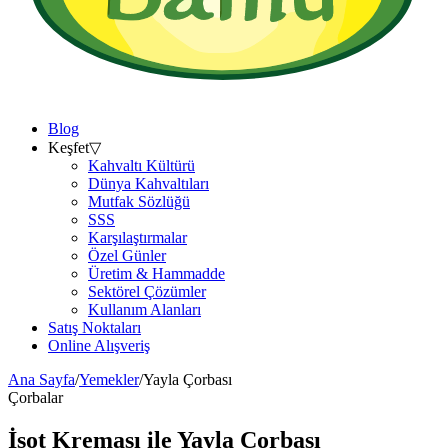
Blog
Keşfet
▽
Kahvaltı Kültürü
Dünya Kahvaltıları
Mutfak Sözlüğü
SSS
Karşılaştırmalar
Özel Günler
Üretim & Hammadde
Sektörel Çözümler
Kullanım Alanları
Satış Noktaları
Online Alışveriş
Ana Sayfa
/
Yemekler
/
Yayla Çorbası
Çorbalar
İsot Kreması ile
Yayla Çorbası