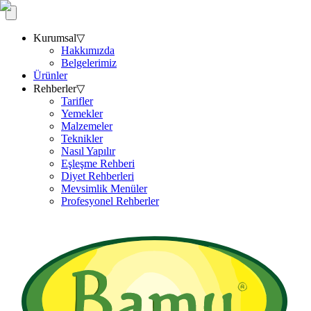
Kurumsal
▽
Hakkımızda
Belgelerimiz
Ürünler
Rehberler
▽
Tarifler
Yemekler
Malzemeler
Teknikler
Nasıl Yapılır
Eşleşme Rehberi
Diyet Rehberleri
Mevsimlik Menüler
Profesyonel Rehberler