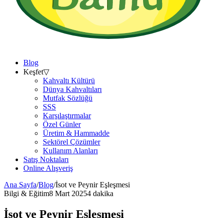
Blog
Keşfet
▽
Kahvaltı Kültürü
Dünya Kahvaltıları
Mutfak Sözlüğü
SSS
Karşılaştırmalar
Özel Günler
Üretim & Hammadde
Sektörel Çözümler
Kullanım Alanları
Satış Noktaları
Online Alışveriş
Ana Sayfa
/
Blog
/
İsot ve Peynir Eşleşmesi
Bilgi & Eğitim
8 Mart 2025
4 dakika
İsot ve Peynir Eşleşmesi