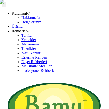
Kurumsal
▽
Hakkımızda
Belgelerimiz
Ürünler
Rehberler
▽
Tarifler
Yemekler
Malzemeler
Teknikler
Nasıl Yapılır
Eşleşme Rehberi
Diyet Rehberleri
Mevsimlik Menüler
Profesyonel Rehberler