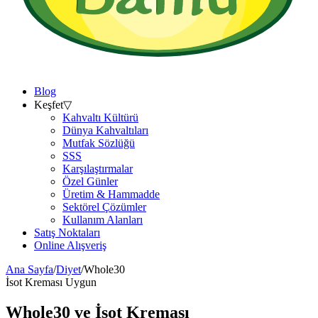
Blog
Keşfet
▽
Kahvaltı Kültürü
Dünya Kahvaltıları
Mutfak Sözlüğü
SSS
Karşılaştırmalar
Özel Günler
Üretim & Hammadde
Sektörel Çözümler
Kullanım Alanları
Satış Noktaları
Online Alışveriş
Ana Sayfa
/
Diyet
/
Whole30
İsot Kreması Uygun
Whole30
ve İsot Kreması