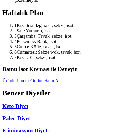
gözlemleyin.
Haftalık Plan
1
Pazartesi: Izgara et, sebze, isot
2
Salı: Yumurta, isot
3
Çarşamba: Tavuk, sebze, isot
4
Perşembe: Balık, isot
5
Cuma: Köfte, salata, isot
6
Cumartesi: Sebze wok, tavuk, isot
7
Pazar: Et, sebze, isot
Bamu İsot Kreması ile Deneyin
Ürünleri İncele
Online Satın Al
Benzer Diyetler
Keto Diyet
Paleo Diyet
Eliminasyon Diyeti