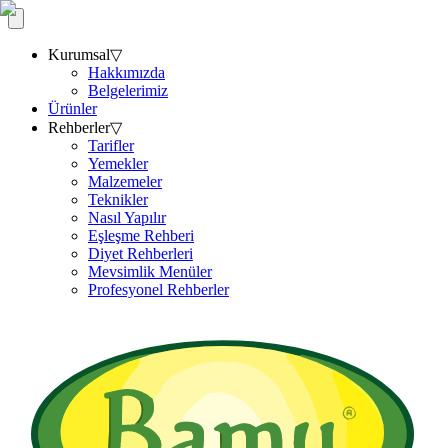
Kurumsal
▽
Hakkımızda
Belgelerimiz
Ürünler
Rehberler
▽
Tarifler
Yemekler
Malzemeler
Teknikler
Nasıl Yapılır
Eşleşme Rehberi
Diyet Rehberleri
Mevsimlik Menüler
Profesyonel Rehberler