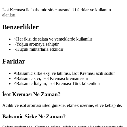
İsot Kreması ile balsamic sirke arasındaki farklar ve kullanım
alanları.
Benzerlikler
~
Her ikisi de salata ve yemeklerde kullanılır
~
Yoğun aromaya sahiptir
~
Küçük miktarlarla etkilidir
Farklar
≠
Balsamic sirke ekşi ve tatlımsı, İsot Kreması acılı sostur
≠
Balsamic sıvı, İsot Kreması kremamsıdır
≠
Balsamic İtalyan, İsot Kreması Türk kökenlidir
İsot Kreması
Ne Zaman?
Acılık ve isot aroması istediğinizde, ekmek üzerine, et ve kebap ile.
Balsamic Sirke
Ne Zaman?