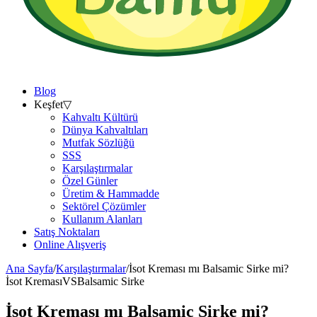
Blog
Keşfet
▽
Kahvaltı Kültürü
Dünya Kahvaltıları
Mutfak Sözlüğü
SSS
Karşılaştırmalar
Özel Günler
Üretim & Hammadde
Sektörel Çözümler
Kullanım Alanları
Satış Noktaları
Online Alışveriş
Ana Sayfa
/
Karşılaştırmalar
/
İsot Kreması mı Balsamic Sirke mi?
İsot Kreması
VS
Balsamic Sirke
İsot Kreması mı Balsamic Sirke mi?