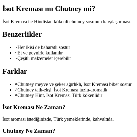
İsot Kreması mı Chutney mi?
İsot Kreması ile Hindistan kökenli chutney sosunun karşılaştırması.
Benzerlikler
~
Her ikisi de baharatlı sostur
~
Et ve peynirle kullanılır
~
Çeşitli malzemeler içerebilir
Farklar
≠
Chutney meyve ve şeker ağırlıklı, İsot Kreması biber sostur
≠
Chutney tatlı-ekşi, İsot Kreması tuzlu-aromatik
≠
Chutney Hint, İsot Kreması Türk kökenlidir
İsot Kreması
Ne Zaman?
İsot aroması istediğinizde, Türk yemeklerinde, kahvaltıda.
Chutney
Ne Zaman?