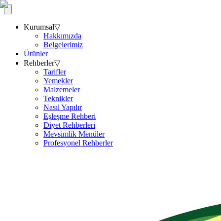
Kurumsal
▽
Hakkımızda
Belgelerimiz
Ürünler
Rehberler
▽
Tarifler
Yemekler
Malzemeler
Teknikler
Nasıl Yapılır
Eşleşme Rehberi
Diyet Rehberleri
Mevsimlik Menüler
Profesyonel Rehberler