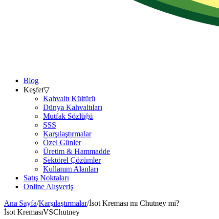
Blog
Keşfet
▽
Kahvaltı Kültürü
Dünya Kahvaltıları
Mutfak Sözlüğü
SSS
Karşılaştırmalar
Özel Günler
Üretim & Hammadde
Sektörel Çözümler
Kullanım Alanları
Satış Noktaları
Online Alışveriş
Ana Sayfa
/
Karşılaştırmalar
/
İsot Kreması mı Chutney mi?
İsot Kreması
VS
Chutney