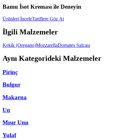
Bamu İsot Kreması ile Deneyin
Ürünleri İncele
Tariflere Göz At
İlgili Malzemeler
Kekik (Oregano)
Mozzarella
Domates Salçası
Aynı Kategorideki Malzemeler
Pirinç
Bulgur
Makarna
Un
Mısır Unu
Yulaf