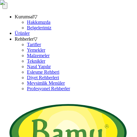
Kurumsal
▽
Hakkımızda
Belgelerimiz
Ürünler
Rehberler
▽
Tarifler
Yemekler
Malzemeler
Teknikler
Nasıl Yapılır
Eşleşme Rehberi
Diyet Rehberleri
Mevsimlik Menüler
Profesyonel Rehberler