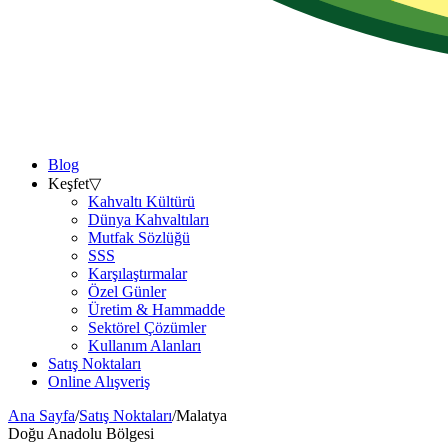
Blog
Keşfet
▽
Kahvaltı Kültürü
Dünya Kahvaltıları
Mutfak Sözlüğü
SSS
Karşılaştırmalar
Özel Günler
Üretim & Hammadde
Sektörel Çözümler
Kullanım Alanları
Satış Noktaları
Online Alışveriş
Ana Sayfa
/
Satış Noktaları
/
Malatya
Doğu Anadolu
Bölgesi