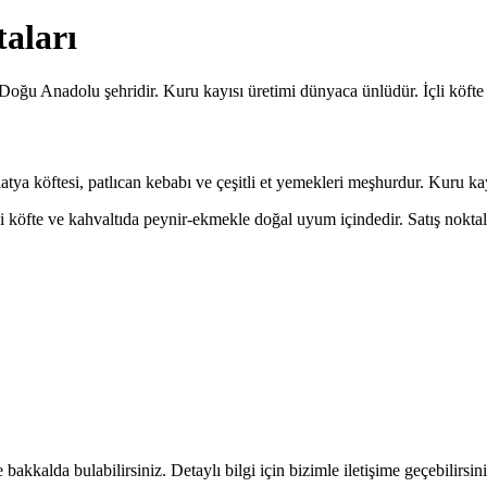
taları
 Doğu Anadolu şehridir. Kuru kayısı üretimi dünyaca ünlüdür. İçli köfte 
latya köftesi, patlıcan kebabı ve çeşitli et yemekleri meşhurdur. Kuru kayı
li köfte ve kahvaltıda peynir-ekmekle doğal uyum içindedir. Satış nokta
kkalda bulabilirsiniz. Detaylı bilgi için bizimle iletişime geçebilirsini