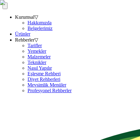
Kurumsal
▽
Hakkımızda
Belgelerimiz
Ürünler
Rehberler
▽
Tarifler
Yemekler
Malzemeler
Teknikler
Nasıl Yapılır
Eşleşme Rehberi
Diyet Rehberleri
Mevsimlik Menüler
Profesyonel Rehberler