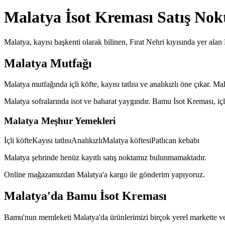
Malatya
İsot Kreması Satış Nok
Malatya, kayısı başkenti olarak bilinen, Fırat Nehri kıyısında yer alan
Malatya
Mutfağı
Malatya mutfağında içli köfte, kayısı tatlısı ve analıkızlı öne çıkar. Ma
Malatya sofralarında isot ve baharat yaygındır. Bamu İsot Kreması, iç
Malatya
Meşhur Yemekleri
İçli köfte
Kayısı tatlısı
Analıkızlı
Malatya köftesi
Patlıcan kebabı
Malatya
şehrinde henüz kayıtlı satış noktamız bulunmamaktadır.
Online mağazamızdan
Malatya
'a kargo ile gönderim yapıyoruz.
Malatya'da Bamu İsot Kreması
Bamu'nun memleketi Malatya'da ürünlerimizi birçok yerel markette ve ba