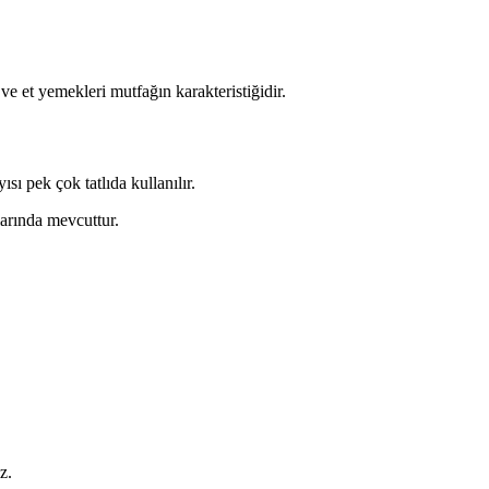
ve et yemekleri mutfağın karakteristiğidir.
sı pek çok tatlıda kullanılır.
larında mevcuttur.
z.