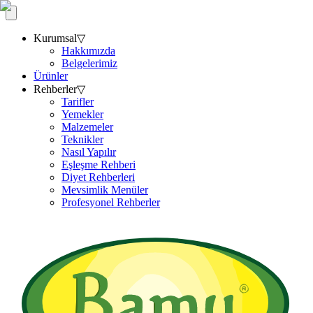
Kurumsal
▽
Hakkımızda
Belgelerimiz
Ürünler
Rehberler
▽
Tarifler
Yemekler
Malzemeler
Teknikler
Nasıl Yapılır
Eşleşme Rehberi
Diyet Rehberleri
Mevsimlik Menüler
Profesyonel Rehberler