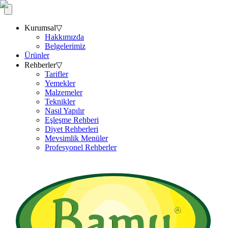
Kurumsal
▽
Hakkımızda
Belgelerimiz
Ürünler
Rehberler
▽
Tarifler
Yemekler
Malzemeler
Teknikler
Nasıl Yapılır
Eşleşme Rehberi
Diyet Rehberleri
Mevsimlik Menüler
Profesyonel Rehberler