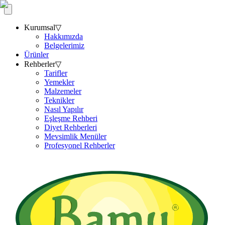
Kurumsal
▽
Hakkımızda
Belgelerimiz
Ürünler
Rehberler
▽
Tarifler
Yemekler
Malzemeler
Teknikler
Nasıl Yapılır
Eşleşme Rehberi
Diyet Rehberleri
Mevsimlik Menüler
Profesyonel Rehberler