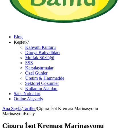
Blog
Keşfet
▽
Kahvaltı Kültürü
Dünya Kahvaltıları
Mutfak Sözlüğü
SSS
Karşılaştırmalar
Özel Günler
Üretim & Hammadde
Sektörel Çözümler
Kullanım Alanları
Satış Noktaları
Online Alışveriş
Ana Sayfa
/
Tarifler
/
Çipura İsot Kreması Marinasyonu
Marinasyon
Kolay
Çipura İsot Kreması Marinasyonu