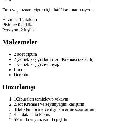
Fırın veya ızgara çipura için hafif isot marinasyonu.
Hazırlık:
15 dakika
Pişirme:
0 dakika
Porsiyon:
2
kişilik
Malzemeler
2 adet çipura
2 yemek kaşığı Bamu İsot Kreması (az acılı)
1 yemek kaşığı zeytinyağı
Limon
Dereotu
Hazırlanışı
1
Çipuraları temizleyip yıkayın.
2
İsot Kreması ve zeytinyağını karıştırın.
3
Balıkların içine ve dışına marine sosu sürün.
4
15 dakika bekletin.
5
Fırında veya ızgarada pişirin.