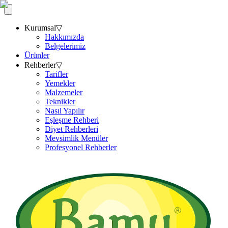
Kurumsal
▽
Hakkımızda
Belgelerimiz
Ürünler
Rehberler
▽
Tarifler
Yemekler
Malzemeler
Teknikler
Nasıl Yapılır
Eşleşme Rehberi
Diyet Rehberleri
Mevsimlik Menüler
Profesyonel Rehberler