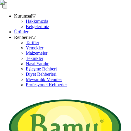
Kurumsal
▽
Hakkımızda
Belgelerimiz
Ürünler
Rehberler
▽
Tarifler
Yemekler
Malzemeler
Teknikler
Nasıl Yapılır
Eşleşme Rehberi
Diyet Rehberleri
Mevsimlik Menüler
Profesyonel Rehberler