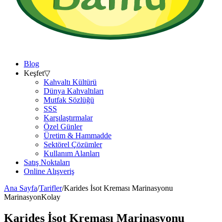
Blog
Keşfet
▽
Kahvaltı Kültürü
Dünya Kahvaltıları
Mutfak Sözlüğü
SSS
Karşılaştırmalar
Özel Günler
Üretim & Hammadde
Sektörel Çözümler
Kullanım Alanları
Satış Noktaları
Online Alışveriş
Ana Sayfa
/
Tarifler
/
Karides İsot Kreması Marinasyonu
Marinasyon
Kolay
Karides İsot Kreması Marinasyonu