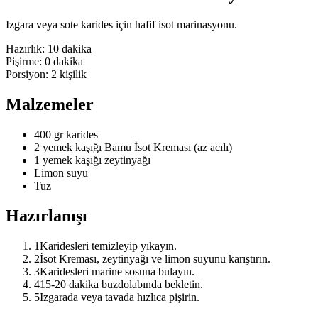
Izgara veya sote karides için hafif isot marinasyonu.
Hazırlık:
10 dakika
Pişirme:
0 dakika
Porsiyon:
2
kişilik
Malzemeler
400 gr karides
2 yemek kaşığı Bamu İsot Kreması (az acılı)
1 yemek kaşığı zeytinyağı
Limon suyu
Tuz
Hazırlanışı
1
Karidesleri temizleyip yıkayın.
2
İsot Kreması, zeytinyağı ve limon suyunu karıştırın.
3
Karidesleri marine sosuna bulayın.
4
15-20 dakika buzdolabında bekletin.
5
Izgarada veya tavada hızlıca pişirin.