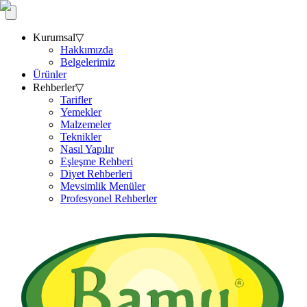
Kurumsal
▽
Hakkımızda
Belgelerimiz
Ürünler
Rehberler
▽
Tarifler
Yemekler
Malzemeler
Teknikler
Nasıl Yapılır
Eşleşme Rehberi
Diyet Rehberleri
Mevsimlik Menüler
Profesyonel Rehberler