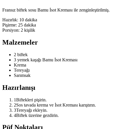
Fransız biftek sosu Bamu İsot Kreması ile zenginleştirilmiş.
Hazırlık:
10 dakika
Pişirme:
25 dakika
Porsiyon:
2
kişilik
Malzemeler
2 biftek
3 yemek kaşığı Bamu İsot Kreması
Krema
Tereyağı
Sarımsak
Hazırlanışı
1
Biftekleri pişirin.
2
Sos tavada krema ve İsot Kreması karıştırın.
3
Tereyağı ekleyin.
4
Biftek üzerine gezdirin.
Püf Noktaları