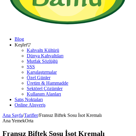
Blog
Keşfet
▽
Kahvaltı Kültürü
Dünya Kahvaltıları
Mutfak Sözlüğü
SSS
Karşılaştırmalar
Özel Günler
Üretim & Hammadde
Sektörel Çözümler
Kullanım Alanları
Satış Noktaları
Online Alışveriş
Ana Sayfa
/
Tarifler
/
Fransız Biftek Sosu İsot Kremalı
Ana Yemek
Orta
Fransız Biftek Sosu İsot Kremalı