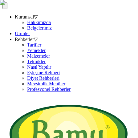
Kurumsal
▽
Hakkımızda
Belgelerimiz
Ürünler
Rehberler
▽
Tarifler
Yemekler
Malzemeler
Teknikler
Nasıl Yapılır
Eşleşme Rehberi
Diyet Rehberleri
Mevsimlik Menüler
Profesyonel Rehberler