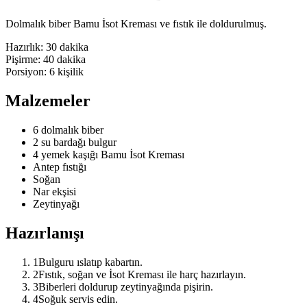
Dolmalık biber Bamu İsot Kreması ve fıstık ile doldurulmuş.
Hazırlık:
30 dakika
Pişirme:
40 dakika
Porsiyon:
6
kişilik
Malzemeler
6 dolmalık biber
2 su bardağı bulgur
4 yemek kaşığı Bamu İsot Kreması
Antep fıstığı
Soğan
Nar ekşisi
Zeytinyağı
Hazırlanışı
1
Bulguru ıslatıp kabartın.
2
Fıstık, soğan ve İsot Kreması ile harç hazırlayın.
3
Biberleri doldurup zeytinyağında pişirin.
4
Soğuk servis edin.