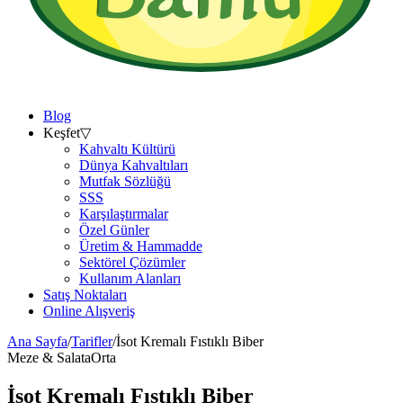
Blog
Keşfet
▽
Kahvaltı Kültürü
Dünya Kahvaltıları
Mutfak Sözlüğü
SSS
Karşılaştırmalar
Özel Günler
Üretim & Hammadde
Sektörel Çözümler
Kullanım Alanları
Satış Noktaları
Online Alışveriş
Ana Sayfa
/
Tarifler
/
İsot Kremalı Fıstıklı Biber
Meze & Salata
Orta
İsot Kremalı Fıstıklı Biber