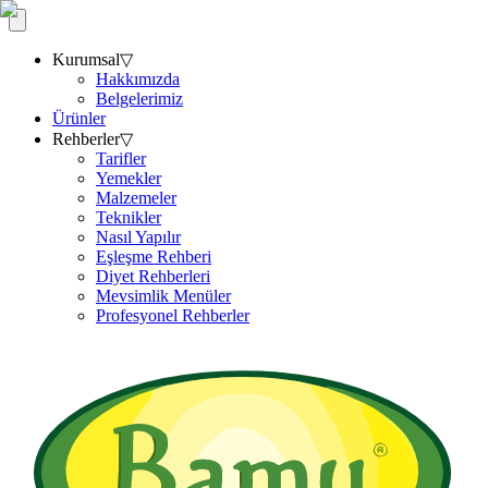
Kurumsal
▽
Hakkımızda
Belgelerimiz
Ürünler
Rehberler
▽
Tarifler
Yemekler
Malzemeler
Teknikler
Nasıl Yapılır
Eşleşme Rehberi
Diyet Rehberleri
Mevsimlik Menüler
Profesyonel Rehberler