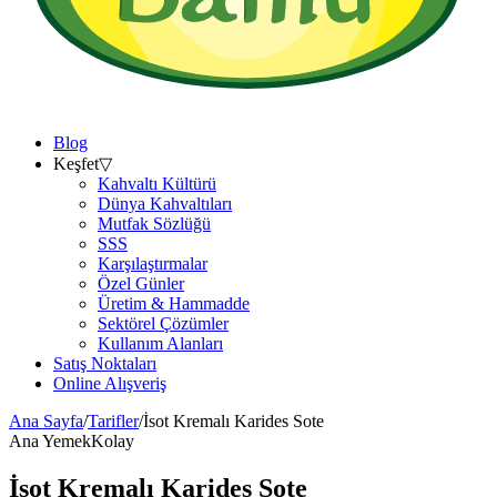
Blog
Keşfet
▽
Kahvaltı Kültürü
Dünya Kahvaltıları
Mutfak Sözlüğü
SSS
Karşılaştırmalar
Özel Günler
Üretim & Hammadde
Sektörel Çözümler
Kullanım Alanları
Satış Noktaları
Online Alışveriş
Ana Sayfa
/
Tarifler
/
İsot Kremalı Karides Sote
Ana Yemek
Kolay
İsot Kremalı Karides Sote