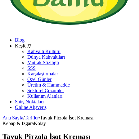
Blog
Keşfet
▽
Kahvaltı Kültürü
Dünya Kahvaltıları
Mutfak Sözlüğü
SSS
Karşılaştırmalar
Özel Günler
Üretim & Hammadde
Sektörel Çözümler
Kullanım Alanları
Satış Noktaları
Online Alışveriş
Ana Sayfa
/
Tarifler
/
Tavuk Pirzola İsot Kreması
Kebap & Izgara
Kolay
Tavuk Pirzola İsot Kreması