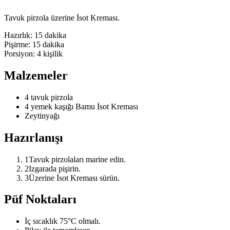
Tavuk pirzola üzerine İsot Kreması.
Hazırlık:
15 dakika
Pişirme:
15 dakika
Porsiyon:
4
kişilik
Malzemeler
4 tavuk pirzola
4 yemek kaşığı Bamu İsot Kreması
Zeytinyağı
Hazırlanışı
1
Tavuk pirzolaları marine edin.
2
Izgarada pişirin.
3
Üzerine İsot Kreması sürün.
Püf Noktaları
İç sıcaklık 75°C olmalı.