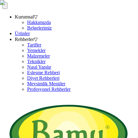
Kurumsal
▽
Hakkımızda
Belgelerimiz
Ürünler
Rehberler
▽
Tarifler
Yemekler
Malzemeler
Teknikler
Nasıl Yapılır
Eşleşme Rehberi
Diyet Rehberleri
Mevsimlik Menüler
Profesyonel Rehberler