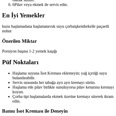
6
Pilav veya ekmek ile servis edin.
En İyi Yemekler
kuzu haşlama
dana haşlama
tavuk suyu çorba
işkembe
kelle paça
etli
nohut
Önerilen Miktar
Porsiyon başına 1-2 yemek kaşığı
Püf Noktaları
Haşlama suyuna İsot Kreması eklemeyin; yağ içeriği suyu
bulandırabilir.
Servis sırasında her tabağa ayrı ayrı kremayı sürün.
Haşlama etle pilav birlikte sunuluyorsa pilav kenarına kremayı
koyun.
Çorba tipi haşlamalarda ekmek üzerine kremayı sürerek ikram
edin.
Bamu İsot Kreması ile Deneyin