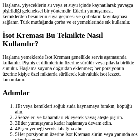
Haşlama, yiyeceklerin su veya et suyu içinde kaynatılarak yavaşça
pişirildiği geleneksel bir yöntemdir. Etlerin yumuşaması,
kemiklerden besinlerin suya geçmesi ve çorbaların koyulaşması
sağlanır. Türk mutfağında çorba ve et yemeklerinde sık kullanılır.
İsot Kreması Bu Teknikte Nasıl
Kullanılır?
Haşlama yemeklerde İsot Kreması genellikle servis aşamasında
kullanılır. Pişmiş et dilimlerinin üzerine sürülür veya pilavla birlikte
sunulur. Haşlama suyuna doğrudan eklenmez; her porsiyonun
üzerine kişiye özel miktarda sürülerek kahvaltılık isot lezzeti
tamamlanır.
Adımlar
1
Et veya kemikleri soğuk suda kaynamaya bırakın, köpüğü
alın.
2
Sebzeleri ve baharatları ekleyerek yavaş ateşte pişirin.
3
Etler yumuşayana kadar haşlamaya devam edin.
4
Pişen yemeği servis tabağına alın.
5
Her porsiyonun üzerine İsot Kreması sürün veya yanında sos
olarak sunun.