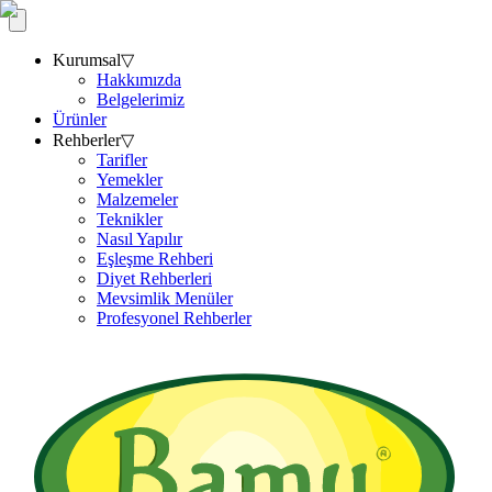
Kurumsal
▽
Hakkımızda
Belgelerimiz
Ürünler
Rehberler
▽
Tarifler
Yemekler
Malzemeler
Teknikler
Nasıl Yapılır
Eşleşme Rehberi
Diyet Rehberleri
Mevsimlik Menüler
Profesyonel Rehberler