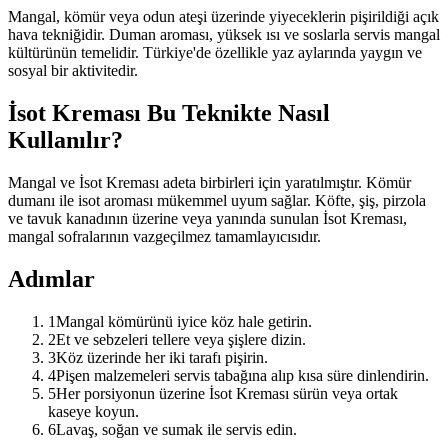
Mangal, kömür veya odun ateşi üzerinde yiyeceklerin pişirildiği açık
hava tekniğidir. Duman aroması, yüksek ısı ve soslarla servis mangal
kültürünün temelidir. Türkiye'de özellikle yaz aylarında yaygın ve
sosyal bir aktivitedir.
İsot Kreması Bu Teknikte Nasıl
Kullanılır?
Mangal ve İsot Kreması adeta birbirleri için yaratılmıştır. Kömür
dumanı ile isot aroması mükemmel uyum sağlar. Köfte, şiş, pirzola
ve tavuk kanadının üzerine veya yanında sunulan İsot Kreması,
mangal sofralarının vazgeçilmez tamamlayıcısıdır.
Adımlar
1
Mangal kömürünü iyice köz hale getirin.
2
Et ve sebzeleri tellere veya şişlere dizin.
3
Köz üzerinde her iki tarafı pişirin.
4
Pişen malzemeleri servis tabağına alıp kısa süre dinlendirin.
5
Her porsiyonun üzerine İsot Kreması sürün veya ortak
kaseye koyun.
6
Lavaş, soğan ve sumak ile servis edin.