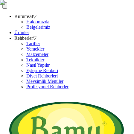
Kurumsal
▽
Hakkımızda
Belgelerimiz
Ürünler
Rehberler
▽
Tarifler
Yemekler
Malzemeler
Teknikler
Nasıl Yapılır
Eşleşme Rehberi
Diyet Rehberleri
Mevsimlik Menüler
Profesyonel Rehberler