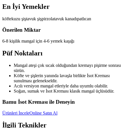
En İyi Yemekler
köfte
kuzu şiş
tavuk şiş
pirzola
tavuk kanadı
patlıcan
Önerilen Miktar
6-8 kişilik mangal için 4-6 yemek kaşığı
Püf Noktaları
Mangal ateşi çok sıcak olduğundan kremayı pişirme sonrası
sürün.
Köfte ve şişlerin yanında lavaşla birlikte İsot Kreması
sunulması gelenekseldir.
Acılı versiyon mangal etleriyle daha uyumlu olabilir.
Soğan, sumak ve İsot Kreması klasik mangal üçlüsüdür.
Bamu İsot Kreması ile Deneyin
Ürünleri İncele
Online Satın Al
İlgili Teknikler