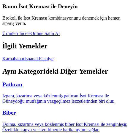
Bamu İsot Kreması ile Deneyin
Brokoli
ile İsot Kreması kombinasyonunu denemek için hemen
sipariş verin.
Ürünleri İncele
Online Satın Al
İlgili Yemekler
Karnabahar
Ispanak
Fasulye
Aynı Kategorideki Diğer Yemekler
Patlıcan
Izgara, kızartma veya közlenmiş patlıcan İsot Kreması ile
Güneydoğu mutfağının vazgeçilmez lezzetlerinden biri olur.
Biber
Dolma, kızartma veya közlenmiş biber İsot Kreması ile zenginleşir.
Özellikle kapya ve sivri biberde harika uyum sağlar.