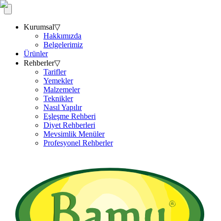
Kurumsal
▽
Hakkımızda
Belgelerimiz
Ürünler
Rehberler
▽
Tarifler
Yemekler
Malzemeler
Teknikler
Nasıl Yapılır
Eşleşme Rehberi
Diyet Rehberleri
Mevsimlik Menüler
Profesyonel Rehberler