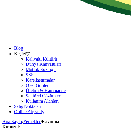
Blog
Keşfet
▽
Kahvaltı Kültürü
Dünya Kahvaltıları
Mutfak Sözlüğü
SSS
Karşılaştırmalar
Özel Günler
Üretim & Hammadde
Sektörel Çözümler
Kullanım Alanları
Satış Noktaları
Online Alışveriş
Ana Sayfa
/
Yemekler
/
Kavurma
Kırmızı Et