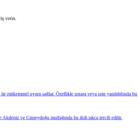
ş verin.
ası ile mükemmel uyum sağlar. Özellikle ızgara veya sote yapıldığında bu
le Akdeniz ve Güneydoğu mutfağında bu ikili sıkça tercih edilir.