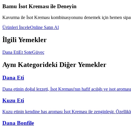
Bamu İsot Kreması ile Deneyin
Kavurma
ile İsot Kreması kombinasyonunu denemek için hemen sipari
Ürünleri İncele
Online Satın Al
İlgili Yemekler
Dana Eti
Et Sote
Güveç
Aynı Kategorideki Diğer Yemekler
Dana Eti
Dana etinin doğal lezzeti, İsot Kreması'nın hafif acılığı ve isot arom
Kuzu Eti
Kuzu etinin kendine has aroması İsot Kreması ile zenginleşir. Özellik
Dana Bonfile