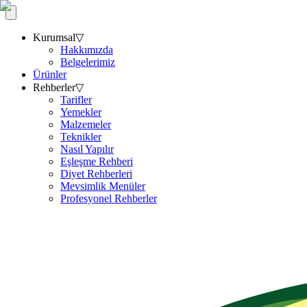
Kurumsal
▽
Hakkımızda
Belgelerimiz
Ürünler
Rehberler
▽
Tarifler
Yemekler
Malzemeler
Teknikler
Nasıl Yapılır
Eşleşme Rehberi
Diyet Rehberleri
Mevsimlik Menüler
Profesyonel Rehberler