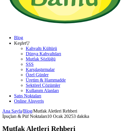
Blog
Keşfet
▽
Kahvaltı Kültürü
Dünya Kahvaltıları
Mutfak Sözlüğü
SSS
Karşılaştırmalar
Özel Günler
Üretim & Hammadde
Sektörel Çözümler
Kullanım Alanları
Satış Noktaları
Online Alışveriş
Ana Sayfa
/
Blog
/
Mutfak Aletleri Rehberi
İpuçları & Püf Noktaları
10 Ocak 2025
3 dakika
Mutfak Aletleri Rehberi