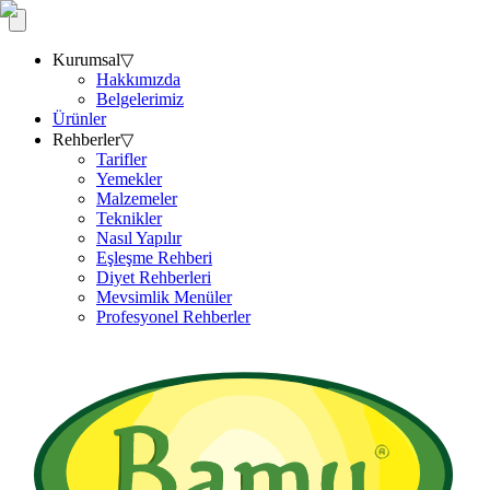
Kurumsal
▽
Hakkımızda
Belgelerimiz
Ürünler
Rehberler
▽
Tarifler
Yemekler
Malzemeler
Teknikler
Nasıl Yapılır
Eşleşme Rehberi
Diyet Rehberleri
Mevsimlik Menüler
Profesyonel Rehberler