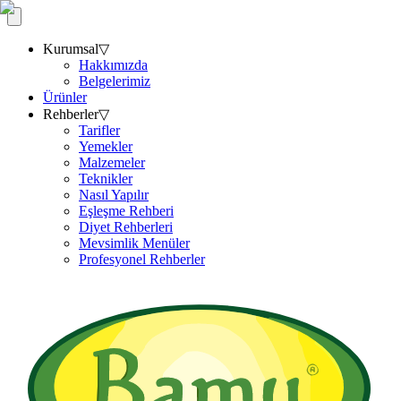
Kurumsal
▽
Hakkımızda
Belgelerimiz
Ürünler
Rehberler
▽
Tarifler
Yemekler
Malzemeler
Teknikler
Nasıl Yapılır
Eşleşme Rehberi
Diyet Rehberleri
Mevsimlik Menüler
Profesyonel Rehberler