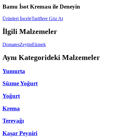
Bamu İsot Kreması ile Deneyin
Ürünleri İncele
Tariflere Göz At
İlgili Malzemeler
Domates
Zeytin
Ekmek
Aynı Kategorideki Malzemeler
Yumurta
Süzme Yoğurt
Yoğurt
Krema
Tereyağı
Kaşar Peyniri