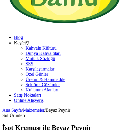
Blog
Keşfet
▽
Kahvaltı Kültürü
Dünya Kahvaltıları
Mutfak Sözlüğü
SSS
Karşılaştırmalar
Özel Günler
Üretim & Hammadde
Sektörel Çözümler
Kullanım Alanları
Satış Noktaları
Online Alışveriş
Ana Sayfa
/
Malzemeler
/
Beyaz Peynir
Süt Ürünleri
İsot Kreması ile
Beyaz Peynir