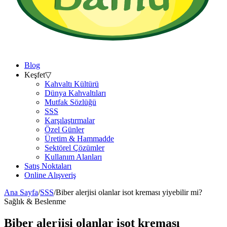
Blog
Keşfet
▽
Kahvaltı Kültürü
Dünya Kahvaltıları
Mutfak Sözlüğü
SSS
Karşılaştırmalar
Özel Günler
Üretim & Hammadde
Sektörel Çözümler
Kullanım Alanları
Satış Noktaları
Online Alışveriş
Ana Sayfa
/
SSS
/
Biber alerjisi olanlar isot kreması yiyebilir mi?
Sağlık & Beslenme
Biber alerjisi olanlar isot kreması