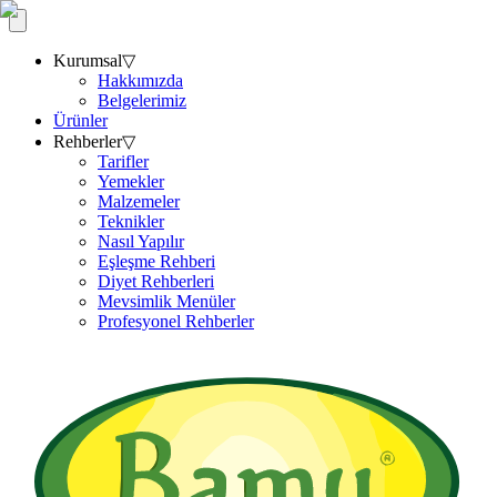
Kurumsal
▽
Hakkımızda
Belgelerimiz
Ürünler
Rehberler
▽
Tarifler
Yemekler
Malzemeler
Teknikler
Nasıl Yapılır
Eşleşme Rehberi
Diyet Rehberleri
Mevsimlik Menüler
Profesyonel Rehberler