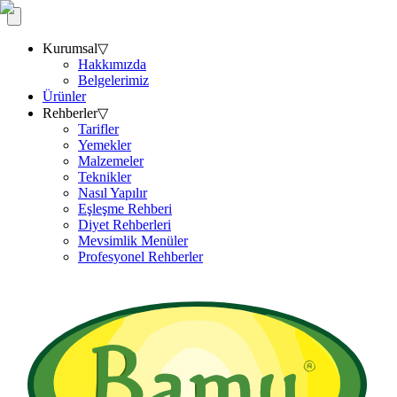
Kurumsal
▽
Hakkımızda
Belgelerimiz
Ürünler
Rehberler
▽
Tarifler
Yemekler
Malzemeler
Teknikler
Nasıl Yapılır
Eşleşme Rehberi
Diyet Rehberleri
Mevsimlik Menüler
Profesyonel Rehberler