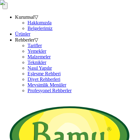
Kurumsal
▽
Hakkımızda
Belgelerimiz
Ürünler
Rehberler
▽
Tarifler
Yemekler
Malzemeler
Teknikler
Nasıl Yapılır
Eşleşme Rehberi
Diyet Rehberleri
Mevsimlik Menüler
Profesyonel Rehberler