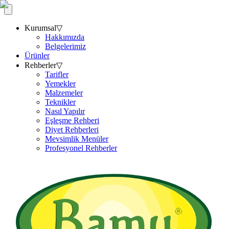
Kurumsal
▽
Hakkımızda
Belgelerimiz
Ürünler
Rehberler
▽
Tarifler
Yemekler
Malzemeler
Teknikler
Nasıl Yapılır
Eşleşme Rehberi
Diyet Rehberleri
Mevsimlik Menüler
Profesyonel Rehberler