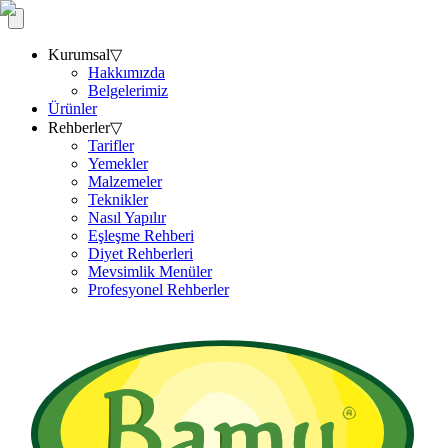
Kurumsal
▽
Hakkımızda
Belgelerimiz
Ürünler
Rehberler
▽
Tarifler
Yemekler
Malzemeler
Teknikler
Nasıl Yapılır
Eşleşme Rehberi
Diyet Rehberleri
Mevsimlik Menüler
Profesyonel Rehberler