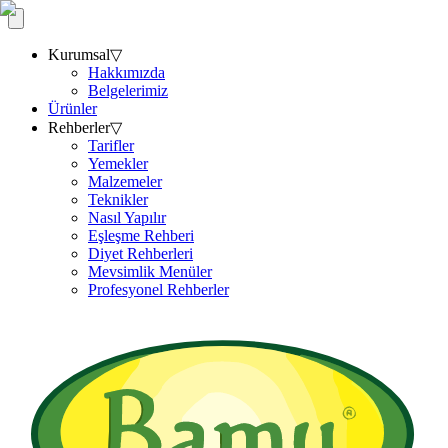
Kurumsal
▽
Hakkımızda
Belgelerimiz
Ürünler
Rehberler
▽
Tarifler
Yemekler
Malzemeler
Teknikler
Nasıl Yapılır
Eşleşme Rehberi
Diyet Rehberleri
Mevsimlik Menüler
Profesyonel Rehberler