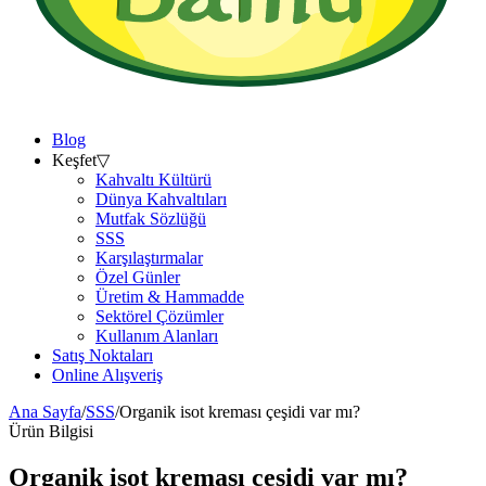
Blog
Keşfet
▽
Kahvaltı Kültürü
Dünya Kahvaltıları
Mutfak Sözlüğü
SSS
Karşılaştırmalar
Özel Günler
Üretim & Hammadde
Sektörel Çözümler
Kullanım Alanları
Satış Noktaları
Online Alışveriş
Ana Sayfa
/
SSS
/
Organik isot kreması çeşidi var mı?
Ürün Bilgisi
Organik isot kreması çeşidi var mı?