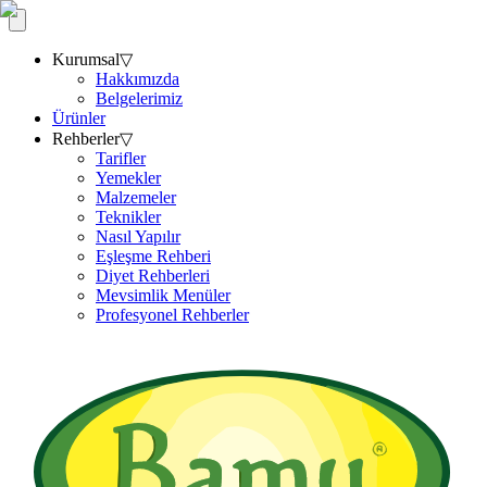
Kurumsal
▽
Hakkımızda
Belgelerimiz
Ürünler
Rehberler
▽
Tarifler
Yemekler
Malzemeler
Teknikler
Nasıl Yapılır
Eşleşme Rehberi
Diyet Rehberleri
Mevsimlik Menüler
Profesyonel Rehberler