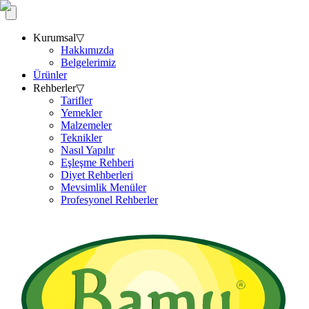
Kurumsal
▽
Hakkımızda
Belgelerimiz
Ürünler
Rehberler
▽
Tarifler
Yemekler
Malzemeler
Teknikler
Nasıl Yapılır
Eşleşme Rehberi
Diyet Rehberleri
Mevsimlik Menüler
Profesyonel Rehberler