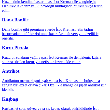
Kuzu etinin kendine has aroması İsot Kreması ile zenginleşir.
Özellikle Akdeniz ve Güneydoğu mutfağında bu ikili sıkça tercih
edilir.
Dana Bonfile
Dana bonfile gibi premium etlerde İsot Kreması, etin tadını
bastırmadan hafif bir dokunuş katar. Az acılı versiyon özellikle
önerilir.
Kuzu Pirzola
Kuzu pirzolaların yağlı yapısı İsot Kreması ile dengelenir. Izgara
sonrası sürülen kremayla nefis bir lezzet elde edilir.
Antrikot
Antrikotun mermerleşmiş yağ yapısı İsot Kreması ile buluşunca
zengin bir lezzet ortaya çıkar. Özellikle mangalda pişen antrikot için
idealdir.
Kuşbaşı
Kuşbaşı et sote, güveç veya şiş kebap olarak pişirildiğinde İsot