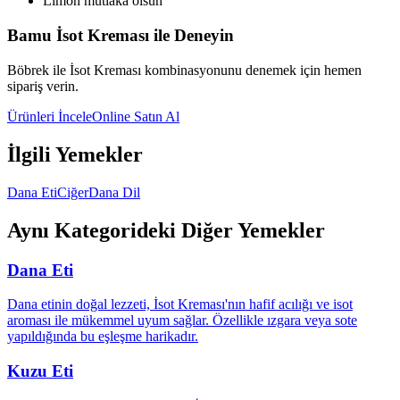
Limon mutlaka olsun
Bamu İsot Kreması ile Deneyin
Böbrek
ile İsot Kreması kombinasyonunu denemek için hemen
sipariş verin.
Ürünleri İncele
Online Satın Al
İlgili Yemekler
Dana Eti
Ciğer
Dana Dil
Aynı Kategorideki Diğer Yemekler
Dana Eti
Dana etinin doğal lezzeti, İsot Kreması'nın hafif acılığı ve isot
aroması ile mükemmel uyum sağlar. Özellikle ızgara veya sote
yapıldığında bu eşleşme harikadır.
Kuzu Eti