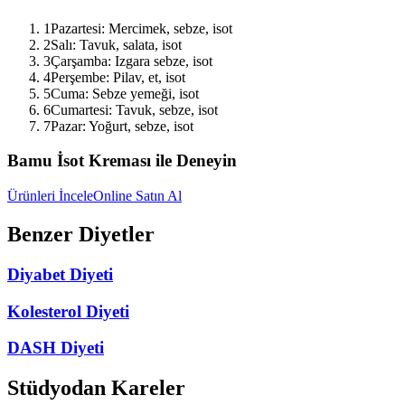
1
Pazartesi: Mercimek, sebze, isot
2
Salı: Tavuk, salata, isot
3
Çarşamba: Izgara sebze, isot
4
Perşembe: Pilav, et, isot
5
Cuma: Sebze yemeği, isot
6
Cumartesi: Tavuk, sebze, isot
7
Pazar: Yoğurt, sebze, isot
Bamu İsot Kreması ile Deneyin
Ürünleri İncele
Online Satın Al
Benzer Diyetler
Diyabet Diyeti
Kolesterol Diyeti
DASH Diyeti
Stüdyodan Kareler