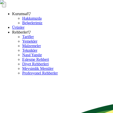
Kurumsal
▽
Hakkımızda
Belgelerimiz
Ürünler
Rehberler
▽
Tarifler
Yemekler
Malzemeler
Teknikler
Nasıl Yapılır
Eşleşme Rehberi
Diyet Rehberleri
Mevsimlik Menüler
Profesyonel Rehberler