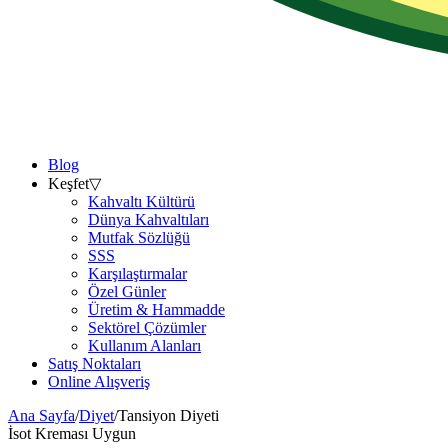
Blog
Keşfet
▽
Kahvaltı Kültürü
Dünya Kahvaltıları
Mutfak Sözlüğü
SSS
Karşılaştırmalar
Özel Günler
Üretim & Hammadde
Sektörel Çözümler
Kullanım Alanları
Satış Noktaları
Online Alışveriş
Ana Sayfa
/
Diyet
/
Tansiyon Diyeti
İsot Kreması Uygun